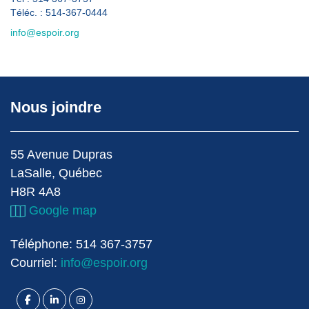
Téléc. : 514-367-0444
info@espoir.org
Nous joindre
55 Avenue Dupras
LaSalle, Québec
H8R 4A8
Google map
Téléphone: 514 367-3757
Courriel:
info@espoir.org
facebook
linkedin
instagram